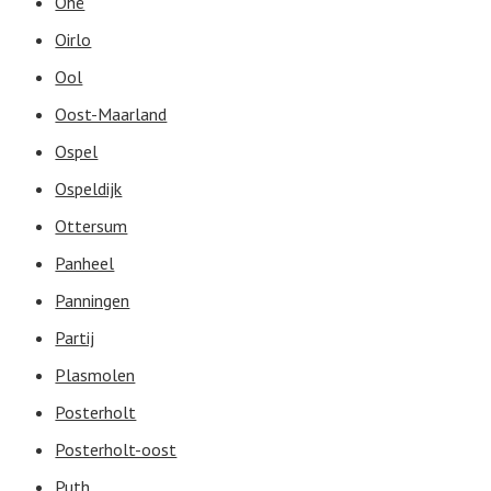
Ohé
Oirlo
Ool
Oost-Maarland
Ospel
Ospeldijk
Ottersum
Panheel
Panningen
Partij
Plasmolen
Posterholt
Posterholt-oost
Puth