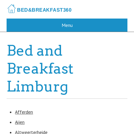
Skip
to
main
content
Menu
Bed and
Breakfast
Limburg
Afferden
Aijen
Altweerterheide