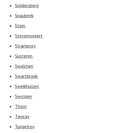
Snijdersberg
Spaubeek
Stein
Stevensweert
Stramproy
Susteren
Swalmen
Swartbroek
Sweikhuizen
Swolgen
Thorn
Tienray
Tungelroy