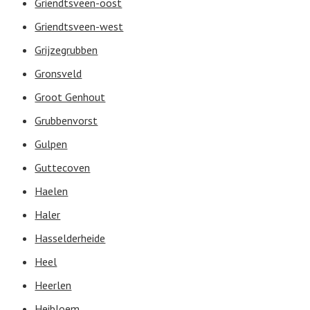
Griendtsveen-oost
Griendtsveen-west
Grijzegrubben
Gronsveld
Groot Genhout
Grubbenvorst
Gulpen
Guttecoven
Haelen
Haler
Hasselderheide
Heel
Heerlen
Heibloem