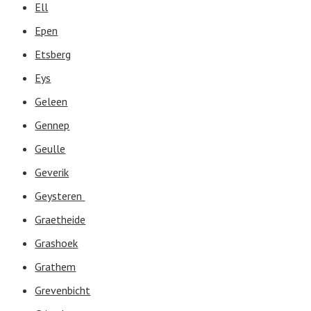
Ell
Epen
Etsberg
Eys
Geleen
Gennep
Geulle
Geverik
Geysteren
Graetheide
Grashoek
Grathem
Grevenbicht