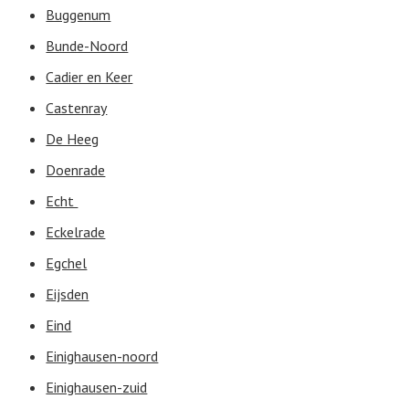
Buggenum
Bunde-Noord
Cadier en Keer
Castenray
De Heeg
Doenrade
Echt
Eckelrade
Egchel
Eijsden
Eind
Einighausen-noord
Einighausen-zuid