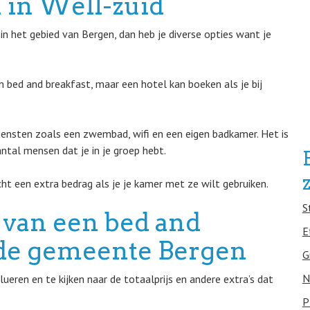
 in Well-zuid
n het gebied van Bergen, dan heb je diverse opties want je
 bed and breakfast, maar een hotel kan boeken als je bij
iensten zoals een zwembad, wifi en een eigen badkamer. Het is
ntal mensen dat je in je groep hebt.
t een extra bedrag als je je kamer met ze wilt gebruiken.
S
 van een bed and
E
n de gemeente Bergen
G
N
eren en te kijken naar de totaalprijs en andere extra’s dat
P