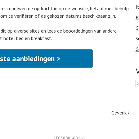
I
dan simpelweg de opdracht in op de website, betaal met behulp
 om te verifiëren of de gekozen datums beschikbaar zijn.
B
G
 dit op diverse sites en lees de beoordelingen van andere
t hotel bed en breakfast.
S
G
este aanbiedingen >
V
Z
o
e
k
e
Geverik
n
n
a
a
IT03808600161