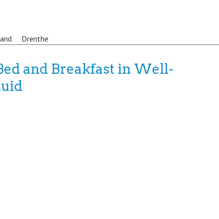
land
Drenthe
Bed and Breakfast in Well-
zuid