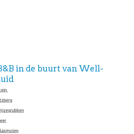
B&B in de buurt van Well-
zuid
tein
tsberg
rijzegrubben
eer
lasmolen