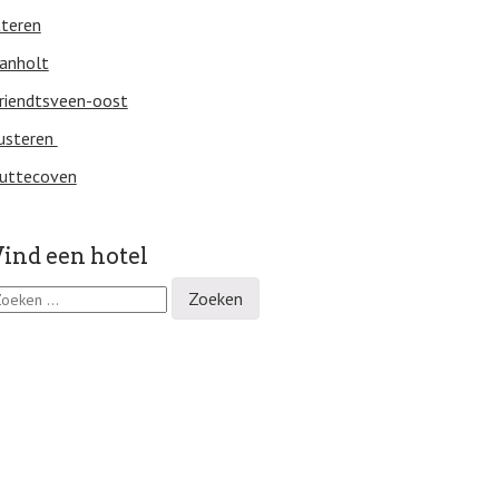
tteren
anholt
riendtsveen-oost
usteren
uttecoven
ind een hotel