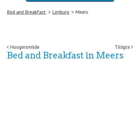
Bed and Breakfast
Limburg
Meers
Post navigation
Hoogersmilde
Tilligte
Bed and Breakfast in Meers