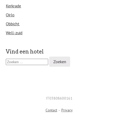
Kerkrade
Oirlo
Obbicht
Well-zuid
Vind een hotel
Z
o
e
k
e
n
n
a
IT03808600161
a
r
Contact
–
Privacy
: