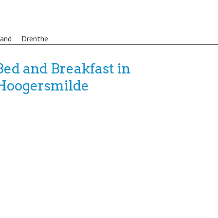
land
Drenthe
Bed and Breakfast in
Hoogersmilde