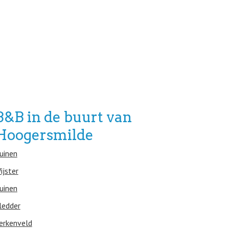
B&B in de buurt van
Hoogersmilde
uinen
ijster
uinen
ledder
erkenveld