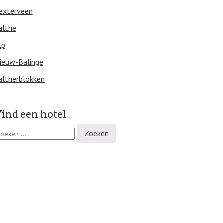
exterveen
althe
lp
ieuw-Balinge
altherblokken
ind een hotel