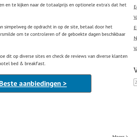
 en te kijken naar de totaalprijs en optionele extra’s dat het
E
V
an simpelweg de opdracht in op de site, betaal door het
E
ersmilde om te controleren of de geboekte dagen beschikbaar
N
V
Doe dit op diverse sites en check de reviews van diverse klanten
 hotel bed & breakfast.
V
Z
Beste aanbiedingen >
o
e
k
e
n
n
a
a
Meers