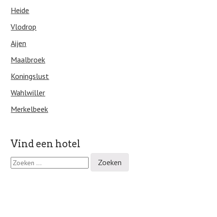
Heide
Vlodrop
Aijen
Maalbroek
Koningslust
Wahlwiller
Merkelbeek
Vind een hotel
Z
o
e
k
e
n