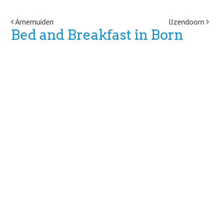
Post navigation
Arnemuiden
IJzendoorn
Bed and Breakfast in Born