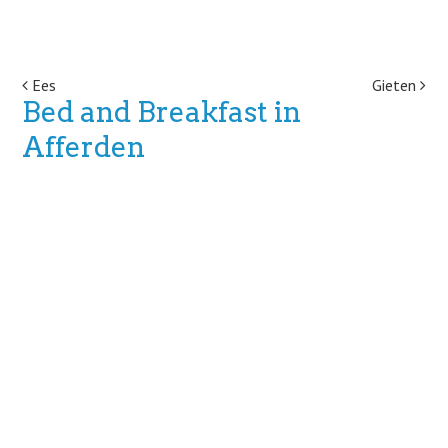
Post navigation
Ees
Gieten
Bed and Breakfast in
Afferden