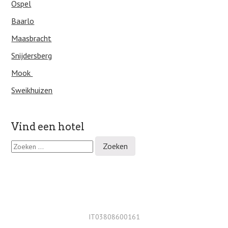
Ospel
Baarlo
Maasbracht
Snijdersberg
Mook
Sweikhuizen
Vind een hotel
Z
o
e
k
e
n
n
a
IT03808600161
a