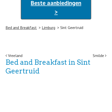
Beste aanbiedingen
>
Bed and Breakfast
Limburg
Sint Geertruid
Post navigation
Vreeland
Smilde
Bed and Breakfast in Sint
Geertruid