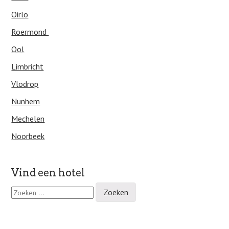
Oirlo
Roermond
Ool
Limbricht
Vlodrop
Nunhem
Mechelen
Noorbeek
Vind een hotel
Z
o
e
k