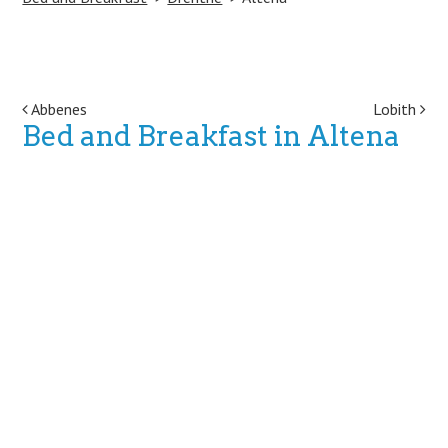
Post navigation
Abbenes
Lobith
Bed and Breakfast in Altena