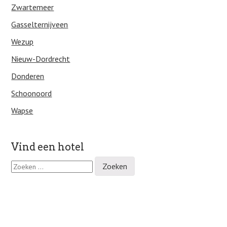
Zwartemeer
Gasselternijveen
Wezup
Nieuw-Dordrecht
Donderen
Schoonoord
Wapse
Vind een hotel
Z
o
e
k
e
n
n