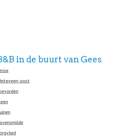
B&B in de buurt van Gees
esse
eiteveen-oost
oevorden
leen
uinen
ovensmilde
orgvlied