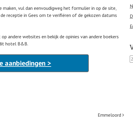
N
te maken, vul dan eenvoudigweg het formulier in op de site,
 de receptie in Gees om te verifiëren of de gekozen datums
D
E
it op andere websites en bekijk de opinies van andere boekers
dit hotel B&B.
V
Z
e aanbiedingen >
o
e
k
e
n
n
a
a
r
Emmeloord
: