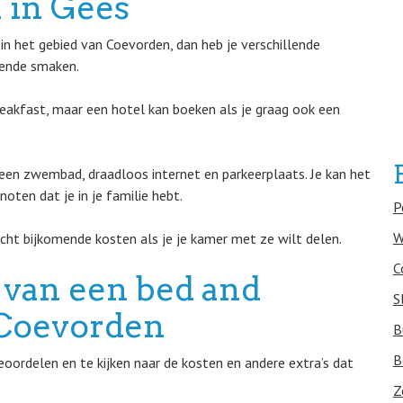
 in Gees
n het gebied van Coevorden, dan heb je verschillende
lende smaken.
reakfast, maar een hotel kan boeken als je graag ook een
 een zwembad, draadloos internet en parkeerplaats. Je kan het
oten dat je in je familie hebt.
P
W
cht bijkomende kosten als je je kamer met ze wilt delen.
C
 van een bed and
S
n Coevorden
B
B
ordelen en te kijken naar de kosten en andere extra’s dat
Z