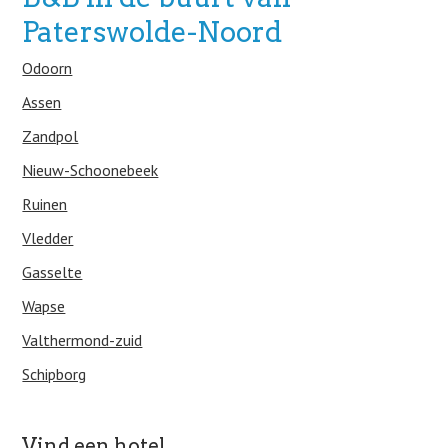
Paterswolde-Noord
Odoorn
Assen
Zandpol
Nieuw-Schoonebeek
Ruinen
Vledder
Gasselte
Wapse
Valthermond-zuid
Schipborg
Vind een hotel