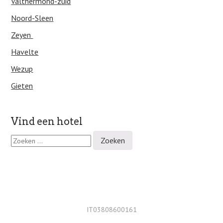
Valthermond-zuid
Noord-Sleen
Zeyen
Havelte
Wezup
Gieten
Vind een hotel
Z
o
e
k
e
n
n
a
IT03808600161
a