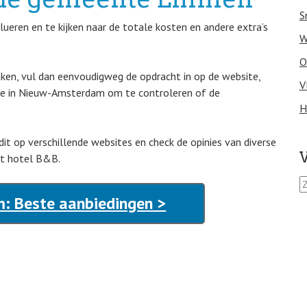
S
ueren en te kijken naar de totale kosten en andere extra’s
W
O
aken, vul dan eenvoudigweg de opdracht in op de website,
V
tie in Nieuw-Amsterdam om te controleren of de
H
 dit op verschillende websites en check de opinies van diverse
V
it hotel B&B.
Z
o
: Beste aanbiedingen >
e
k
e
n
n
a
a