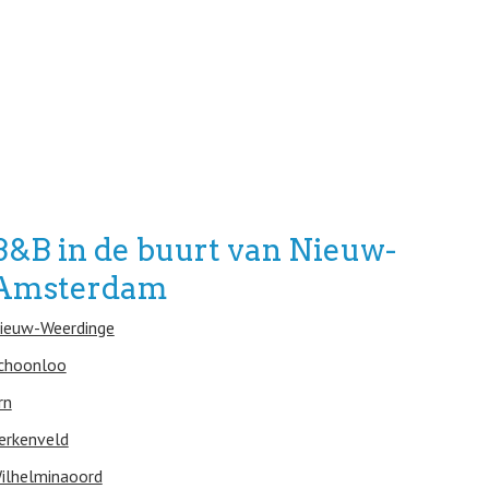
B&B in de buurt van Nieuw-
Amsterdam
ieuw-Weerdinge
choonloo
rn
erkenveld
ilhelminaoord