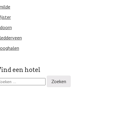
milde
ijster
doorn
ledderveen
ooghalen
ind een hotel