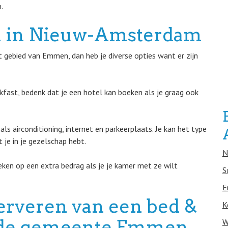
.
n in Nieuw-Amsterdam
 gebied van Emmen, dan heb je diverse opties want er zijn
eakfast, bedenk dat je een hotel kan boeken als je graag ook
ls airconditioning, internet en parkeerplaats. Je kan het type
je in je gezelschap hebt.
N
eken op een extra bedrag als je je kamer met ze wilt
S
E
erveren van een bed &
K
in de gemeente Emmen
W