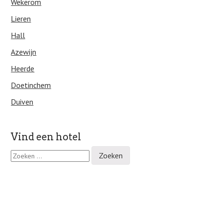
Wekerom
Lieren
Hall
Azewijn
Heerde
Doetinchem
Duiven
Vind een hotel
Z
o
e
k
e
n
n