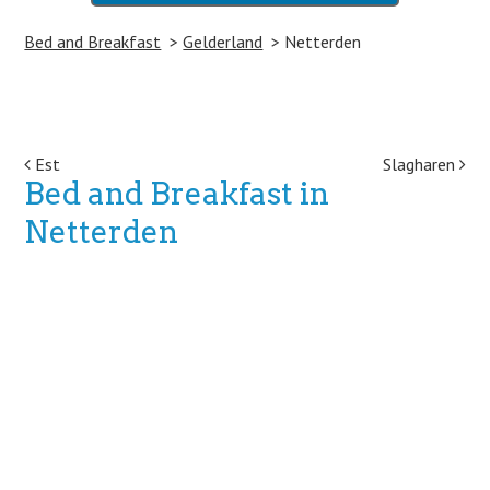
Bed and Breakfast
Gelderland
Netterden
Post navigation
Est
Slagharen
Bed and Breakfast in
Netterden