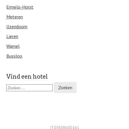
Ermelo-Horst
Meteren
IJzendoorn
Lieren
Wamel
Bussloo
Vind een hotel
Z
o
e
k
e
n
n
a
IT03808600161