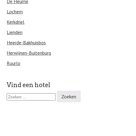
De Heurne
Lochem
Kerkdriel
Lienden
Heerde-Bakhuisbos
Herwijnen-Buitenburg
Ruurlo
Vind een hotel
Z
o
e
k
e
n
n