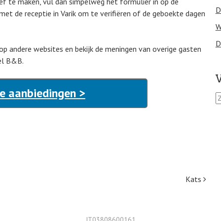
ef te maken, vul dan simpelweg het formulier in op de
D
met de receptie in Varik om te verifiëren of de geboekte dagen
W
D
t op andere websites en bekijk de meningen van overige gasten
tel B&B.
V
te aanbiedingen >
Z
o
e
k
e
n
n
a
a
Kats
r
:
IT03808600161