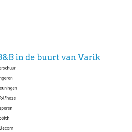
B&B in de buurt van Varik
erschuur
ngeren
euningen
olfheze
speren
obith
llecom