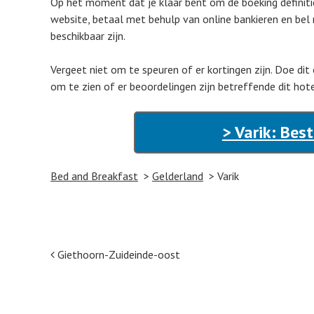
Op het moment dat je klaar bent om de boeking definiti
website, betaal met behulp van online bankieren en bel 
beschikbaar zijn.
Vergeet niet om te speuren of er kortingen zijn. Doe di
om te zien of er beoordelingen zijn betreffende dit ho
> Varik: Bes
Bed and Breakfast
Gelderland
Varik
Post navigation
Giethoorn-Zuideinde-oost