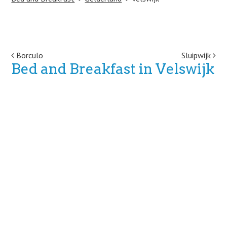
Post navigation
Borculo
Sluipwijk
Bed and Breakfast in Velswijk