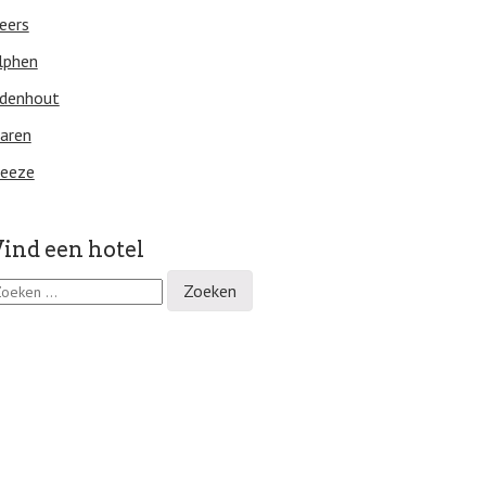
eers
lphen
denhout
aren
eeze
ind een hotel