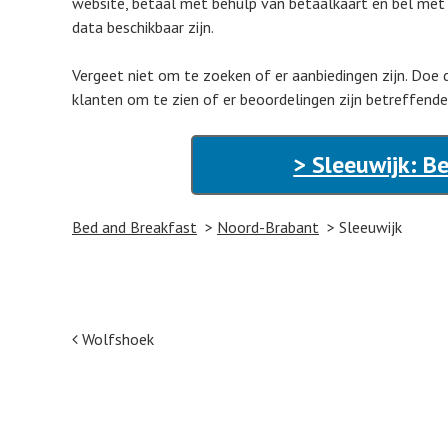
website, betaal met behulp van betaalkaart en bel met 
data beschikbaar zijn.
Vergeet niet om te zoeken of er aanbiedingen zijn. Doe 
klanten om te zien of er beoordelingen zijn betreffende
> Sleeuwijk: B
Bed and Breakfast
Noord-Brabant
Sleeuwijk
Post navigation
Wolfshoek