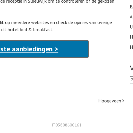
de receptie in Sleeuwijk om te controleren of de gekozen
B
A
dit op meerdere websites en check de opinies van overige
U
 dit hotel bed & breakfast.
H
H
este aanbiedingen >
V
Z
o
e
k
Hoogeveen
e
n
n
a
IT03808600161
a