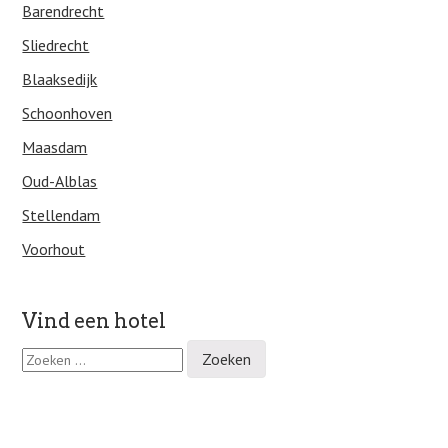
Barendrecht
Sliedrecht
Blaaksedijk
Schoonhoven
Maasdam
Oud-Alblas
Stellendam
Voorhout
Vind een hotel
Z
o
e
k
e