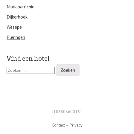
Mariaparochie
Dijkerhoek
Wesepe
Fleringen
Vind een hotel
Z
o
e
k
e
n
n
a
IT03808600161
a
r
Contact
–
Privacy
: