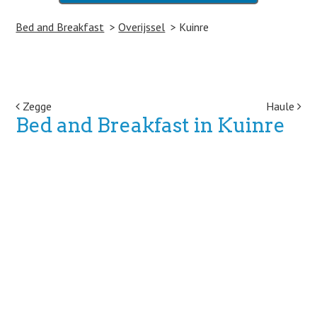
Bed and Breakfast
Overijssel
Kuinre
Post navigation
Zegge
Haule
Bed and Breakfast in Kuinre