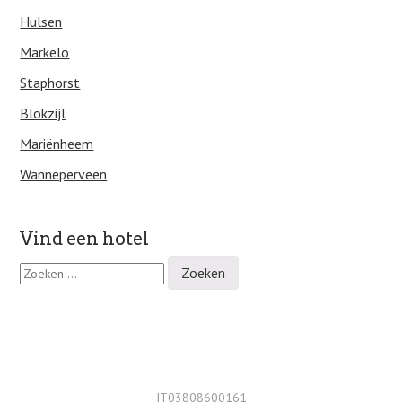
Hulsen
Markelo
Staphorst
Blokzijl
Mariënheem
Wanneperveen
Vind een hotel
Z
o
e
k
e
n
n
a
IT03808600161