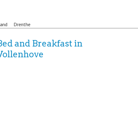
land
Drenthe
Bed and Breakfast in
Vollenhove