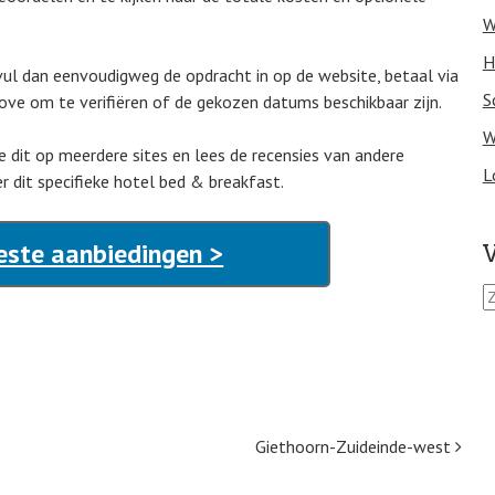
W
H
vul dan eenvoudigweg de opdracht in op de website, betaal via
S
ove om te verifiëren of de gekozen datums beschikbaar zijn.
W
oe dit op meerdere sites en lees de recensies van andere
L
r dit specifieke hotel bed & breakfast.
este aanbiedingen >
V
Z
o
e
k
e
n
n
Giethoorn-Zuideinde-west
a
a