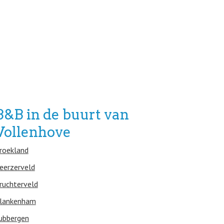
B&B in de buurt van
Vollenhove
roekland
eerzerveld
ruchterveld
lankenham
ubbergen