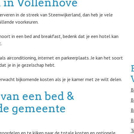
 in Vollenhove
rveren in de streek van Steenwijkerland, dan heb je vele
hillende voorkeuren.
hoort in een bed and breakfast, bedenk dat je een hotel kan
t.
s airconditioning, internet en parkeerplaats. Je kan het soort
at je in je gezelschap hebt.
erwacht bijkomende kosten als je je kamer met ze wilt delen.
B
 van een bed &
B
n de gemeente
B
B
T
eoordelen en te kijken naar de totale kosten en optionele