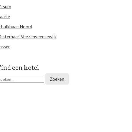
ilsum
aarle
chalkhaar-Noord
esterhaar-Vriezenveensewijk
osser
ind een hotel