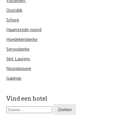
Vlissingen
Oostdijk
Schore
Haamstede-noord
Hoedekenskerke
Serooskerke
Sint Laurens
Noordgouwe
Gapinge
Vind een hotel
Z
o
e
k