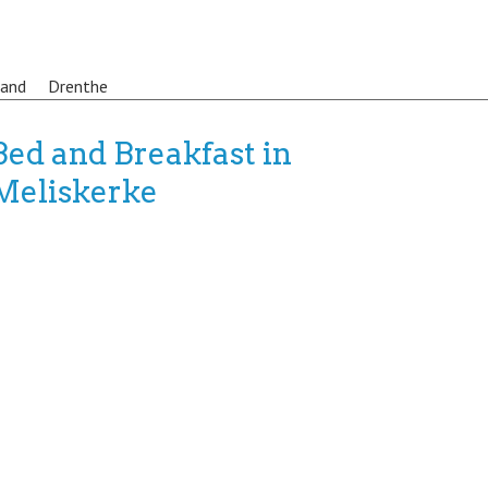
land
Drenthe
Bed and Breakfast in
Meliskerke