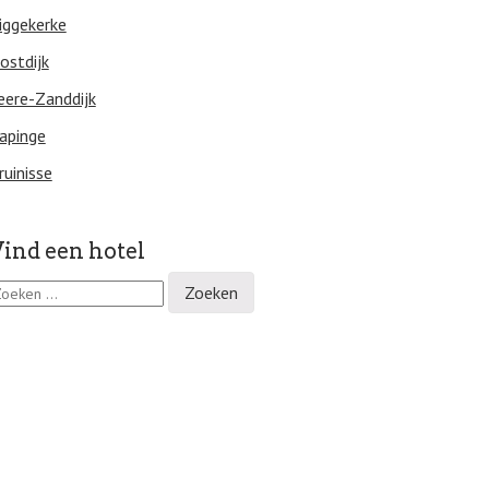
iggekerke
ostdijk
eere-Zanddijk
apinge
ruinisse
ind een hotel