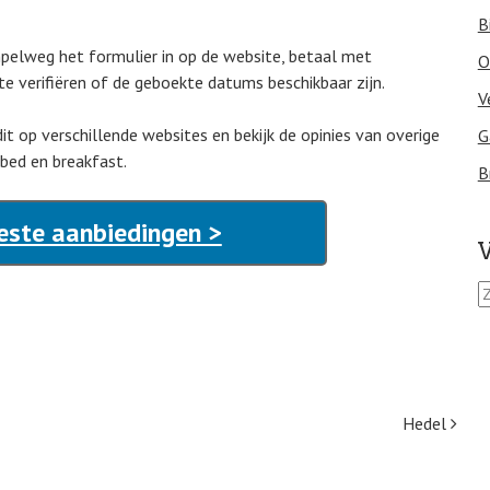
B
impelweg het formulier in op de website, betaal met
O
te verifiëren of de geboekte datums beschikbaar zijn.
V
it op verschillende websites en bekijk de opinies van overige
G
 bed en breakfast.
B
este aanbiedingen >
V
Z
o
e
k
e
n
n
Hedel
a
a