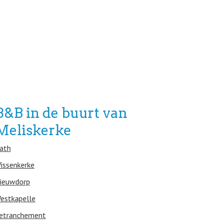
B&B in de buurt van
Meliskerke
ath
issenkerke
ieuwdorp
estkapelle
etranchement