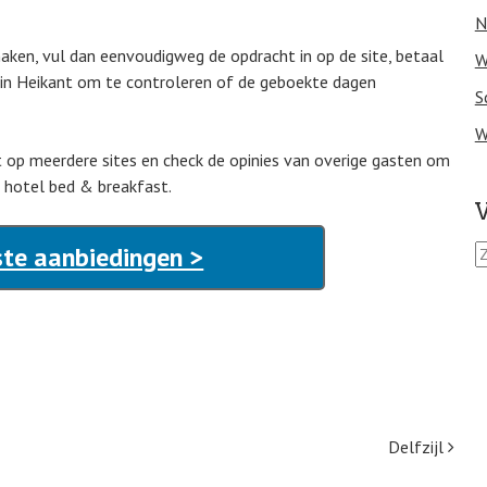
N
aken, vul dan eenvoudigweg de opdracht in op de site, betaal
W
 in Heikant om te controleren of de geboekte dagen
S
W
it op meerdere sites en check de opinies van overige gasten om
t hotel bed & breakfast.
V
Z
ste aanbiedingen >
o
e
k
e
n
n
a
a
Delfzijl
r
: