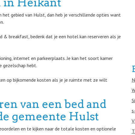
 in Heikant
 het gebied van Hulst, dan heb je verschillende opties want
n.
d & breakfast, bedenk dat je een hotel kan reserveren als je
ioning, internet en parkeerplaats. Je kan het soort kamer
je gezelschap hebt.
eken op bijkomende kosten als je je ruimte met ze wilt
N
W
eren van een bed and
S
s
n de gemeente Hulst
V
oordelen en te kijken naar de totale kosten en optionele
T