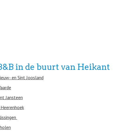
B&B in de buurt van Heikant
ieuw- en Sint Joosland
aarde
int Jansteen
-Heerenhoek
lissingen
holen