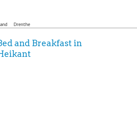
land
Drenthe
Bed and Breakfast in
Heikant