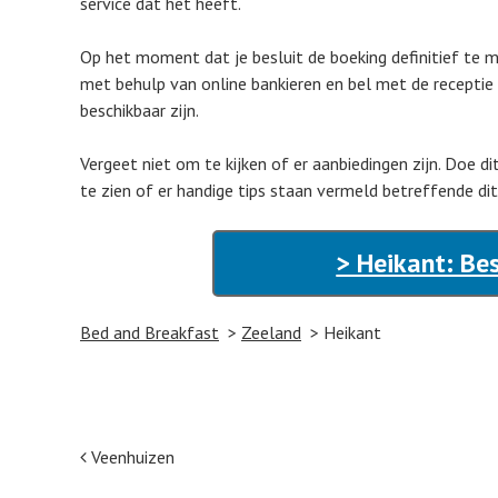
service dat het heeft.
Op het moment dat je besluit de boeking definitief te m
met behulp van online bankieren en bel met de receptie
beschikbaar zijn.
Vergeet niet om te kijken of er aanbiedingen zijn. Doe d
te zien of er handige tips staan vermeld betreffende di
> Heikant: Be
Bed and Breakfast
Zeeland
Heikant
Post navigation
Veenhuizen