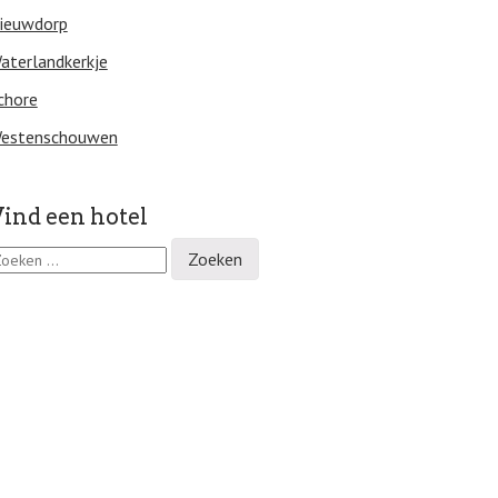
ieuwdorp
aterlandkerkje
chore
estenschouwen
ind een hotel