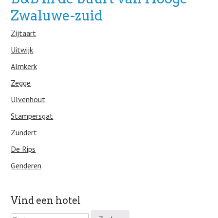
Zwaluwe-zuid
Zijtaart
Uitwijk
Almkerk
Zegge
Ulvenhout
Stampersgat
Zundert
De Rips
Genderen
Vind een hotel
Z