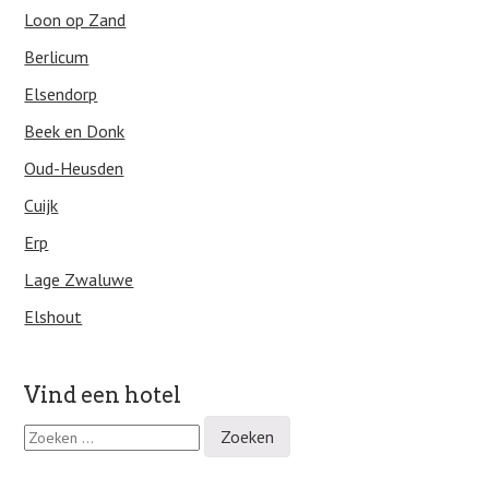
Loon op Zand
Berlicum
Elsendorp
Beek en Donk
Oud-Heusden
Cuijk
Erp
Lage Zwaluwe
Elshout
Vind een hotel
Z
o
e