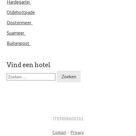
Hardegarijp
Oldeholtpade
Oostermeer
Suameer
Buitenpost
Vind een hotel
Z
o
e
k
e
n
n
a
IT03808600161
a
r
Contact
–
Privacy