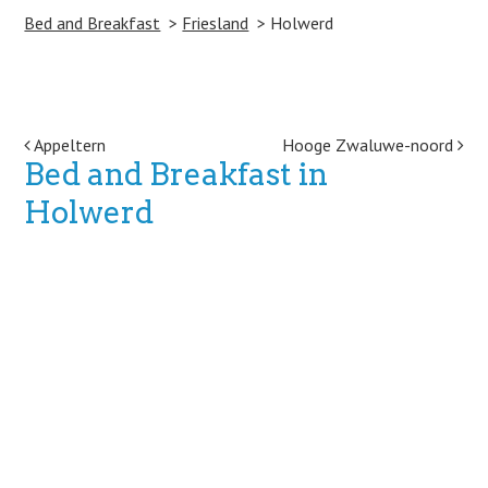
Bed and Breakfast
Friesland
Holwerd
Post navigation
Appeltern
Hooge Zwaluwe-noord
Bed and Breakfast in
Holwerd