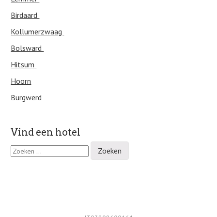
Birdaard
Kollumerzwaag
Bolsward
Hitsum
Hoorn
Burgwerd
Vind een hotel
Z
o
e
k
e
n
n