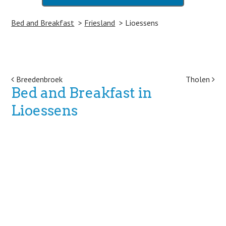
Bed and Breakfast
Friesland
Lioessens
Post navigation
Breedenbroek
Tholen
Bed and Breakfast in
Lioessens