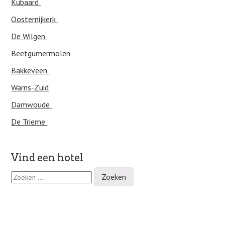
Kubaard
Oosternijkerk
De Wilgen
Beetgumermolen
Bakkeveen
Warns-Zuid
Damwoude
De Trieme
Vind een hotel
Z
o
e
k
e