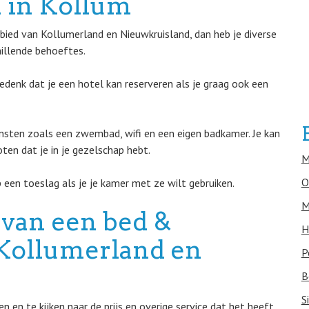
 in Kollum
ied van Kollumerland en Nieuwkruisland, dan heb je diverse
hillende behoeftes.
bedenk dat je een hotel kan reserveren als je graag ook een
ensten zoals een zwembad, wifi en een eigen badkamer. Je kan
en dat je in je gezelschap hebt.
M
O
 een toeslag als je je kamer met ze wilt gebruiken.
M
 van een bed &
H
n Kollumerland en
P
B
S
en te kijken naar de prijs en overige service dat het heeft.