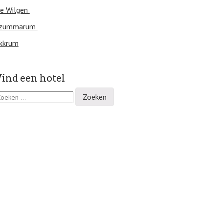
e Wilgen
zummarum
kkrum
ind een hotel