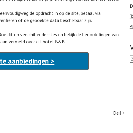
D
n eenvoudigweg de opdracht in op de site, betaal via
T
erifiëren of de geboekte data beschikbaar zijn.
A
Doe dit op verschillende sites en bekijk de beoordelingen van
taan vermeld over dit hotel B&B.
V
Z
te aanbiedingen >
o
e
k
e
n
n
a
a
r
Deil
: