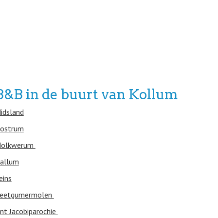
B&B in de buurt van Kollum
idsland
ostrum
olkwerum
allum
eins
eetgumermolen
int Jacobiparochie