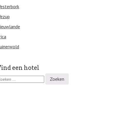
esterbork
ezup
ieuwlande
rica
uinerwold
ind een hotel