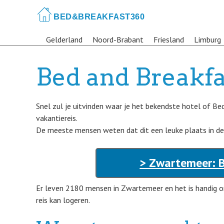
Skip
to
main
Gelderland
Noord-Brabant
Friesland
Limburg
content
Bed and Breakf
Snel zul je uitvinden waar je het bekendste hotel of B
vakantiereis.
De meeste mensen weten dat dit een leuke plaats in de
> Zwartemeer: B
Er leven 2180 mensen in Zwartemeer en het is handig om
reis kan logeren.