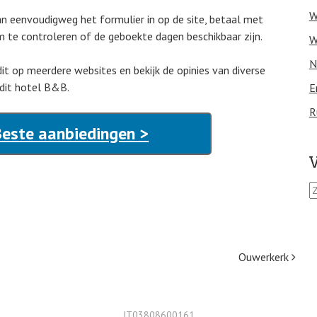
W
dan eenvoudigweg het formulier in op de site, betaal met
 te controleren of de geboekte dagen beschikbaar zijn.
W
N
it op meerdere websites en bekijk de opinies van diverse
 dit hotel B&B.
E
R
este aanbiedingen >
V
Z
o
e
k
e
Ouwerkerk
n
n
a
a
IT03808600161