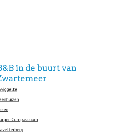
B&B in de buurt van
Zwartemeer
wiggelte
eenhuizen
ssen
arger-Compascuum
avelterberg