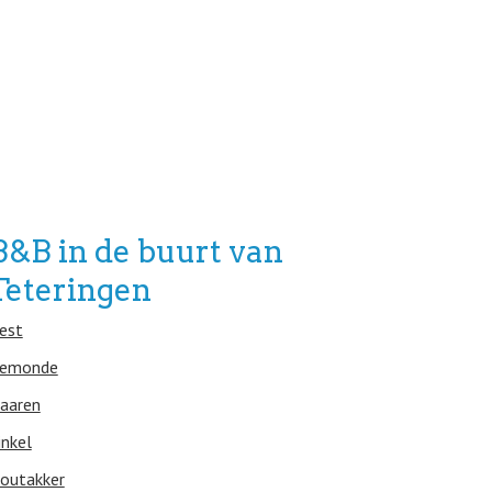
B&B in de buurt van
Teteringen
est
emonde
aaren
inkel
outakker