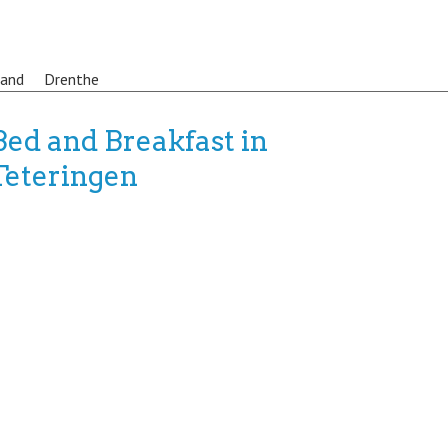
land
Drenthe
Bed and Breakfast in
Teteringen