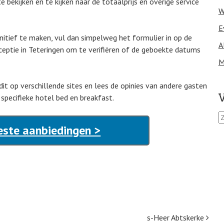
bekijken en te kijken naar de totaalprijs en overige service
W
E
nitief te maken, vul dan simpelweg het formulier in op de
A
eceptie in Teteringen om te verifiëren of de geboekte datums
M
dit op verschillende sites en lees de opinies van andere gasten
V
specifieke hotel bed en breakfast.
Z
o
este aanbiedingen >
e
k
e
n
n
a
a
r
s-Heer Abtskerke
: