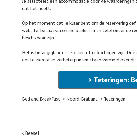
Je selecteert een accommodatie door de waarderingen te 
dat het heeft.
Op het moment dat je klaar bent om de reservering defi
website, betaal via online bankieren en telefoneer de r
beschikbaar zijn.
Het is belangrijk om te zoeken of er kortingen zijn. Doe 
om te zien of er verbeterpunten staan vermeld over dit 
> Teteringen: B
Bed and Breakfast
Noord-Brabant
Teteringen
Post navigation
Beesel