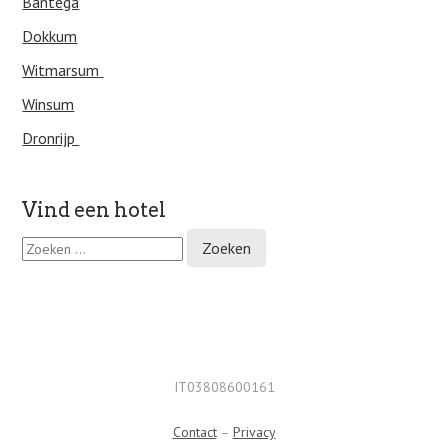
Bantega
Dokkum
Witmarsum
Winsum
Dronrijp
Vind een hotel
Z
o
e
k
e
n
n
a
IT03808600161
a
r
Contact
–
Privacy