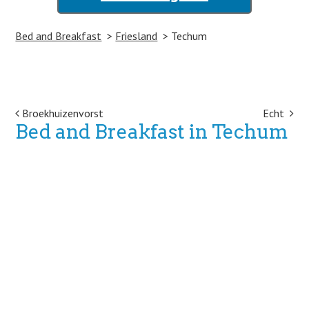
Bed and Breakfast
Friesland
Techum
Post navigation
Broekhuizenvorst
Echt
Bed and Breakfast in Techum