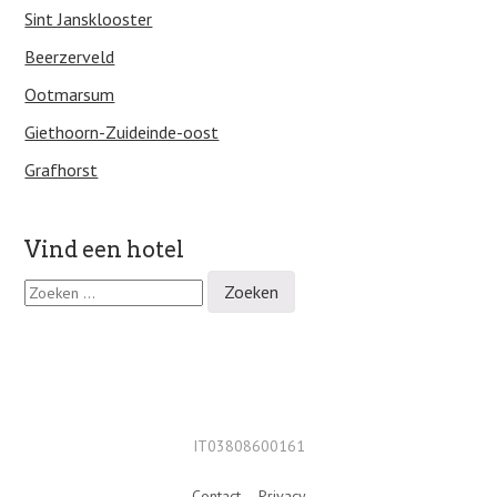
Sint Jansklooster
Beerzerveld
Ootmarsum
Giethoorn-Zuideinde-oost
Grafhorst
Vind een hotel
Z
o
e
k
e
n
n
a
IT03808600161
a
r
Contact
–
Privacy