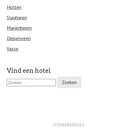
Holten
Slagharen
Mariënheem
Diepenveen
Vasse
Vind een hotel
Z
o
e
k
e
n
n
a
IT03808600161
a