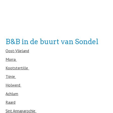
B&B in de buurt van Sondel
Oost-Vlieland
Morra
Kootstertille
Tijnje
Holwerd
Achlum
Raard
Sint Annaparochie