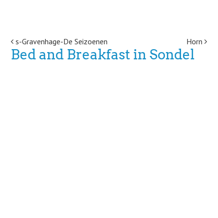
Post navigation
s-Gravenhage-De Seizoenen
Horn
Bed and Breakfast in Sondel