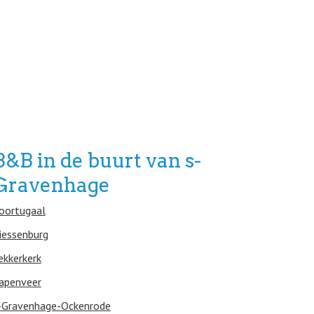
B&B in de buurt van s-
Gravenhage
oortugaal
iessenburg
ekkerkerk
apenveer
-Gravenhage-Ockenrode