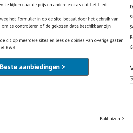
te kijken naar de prijs en andere extra’s dat het biedt.
D
S
lweg het formulier in op de site, betaal door het gebruik van
 om te controleren of de gekozen data beschikbaar zijn.
S
R
Doe dit op meerdere sites en lees de opinies van overige gasten
G
otel B&B.
 Beste aanbiedingen >
V
Z
o
e
k
e
n
n
Bakhuizen
a
a