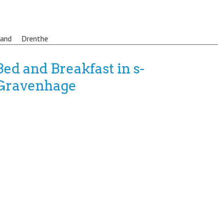
land
Drenthe
Bed and Breakfast in s-
Gravenhage