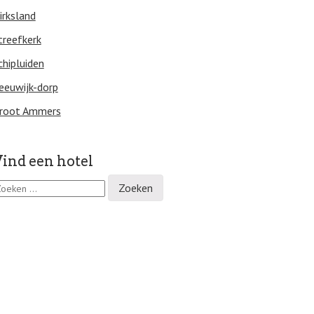
irksland
treefkerk
chipluiden
eeuwijk-dorp
root Ammers
ind een hotel