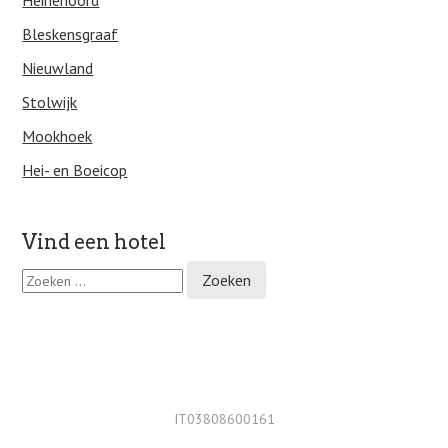
Heinenoord
Bleskensgraaf
Nieuwland
Stolwijk
Mookhoek
Hei- en Boeicop
Vind een hotel
Z
o
e
k
e
n
n
a
IT03808600161
a