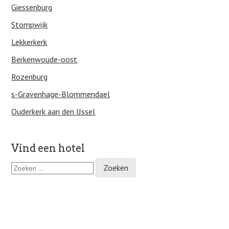
Giessenburg
Stompwijk
Lekkerkerk
Berkenwoude-oost
Rozenburg
s-Gravenhage-Blommendael
Ouderkerk aan den IJssel
Vind een hotel
Z
o
e
k
e
n
n