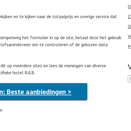
O
jken en te kijken naar de totaalprijs en overige service dat
Z
O
V
n simpelweg het formulier in op de site, betaal door het gebruik
oelofsarendsveen om te controleren of de gekozen data
M
e dit op meerdere sites en lees de meningen van diverse
V
cifieke hotel B&B.
Z
o
e
n: Beste aanbiedingen >
k
e
n
en
n
a
a