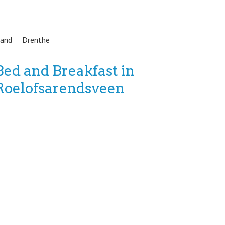
land
Drenthe
Bed and Breakfast in
Roelofsarendsveen