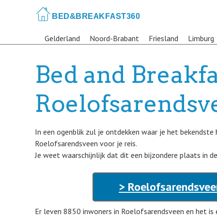
Skip
to
main
Gelderland
Noord-Brabant
Friesland
Limburg
content
Bed and Breakfa
Roelofsarendsv
In een ogenblik zul je ontdekken waar je het bekendste 
Roelofsarendsveen voor je reis.
Je weet waarschijnlijk dat dit een bijzondere plaats in d
> Roelofsarendsvee
Er leven 8850 inwoners in Roelofsarendsveen en het is