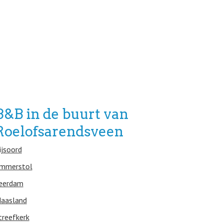
B&B in de buurt van
Roelofsarendsveen
ijsoord
mmerstol
eerdam
aasland
treefkerk