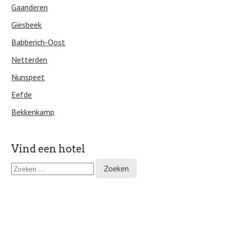
Gaanderen
Giesbeek
Babberich-Oost
Netterden
Nunspeet
Eefde
Bekkenkamp
Vind een hotel
Z
o
e
k
e
n
n