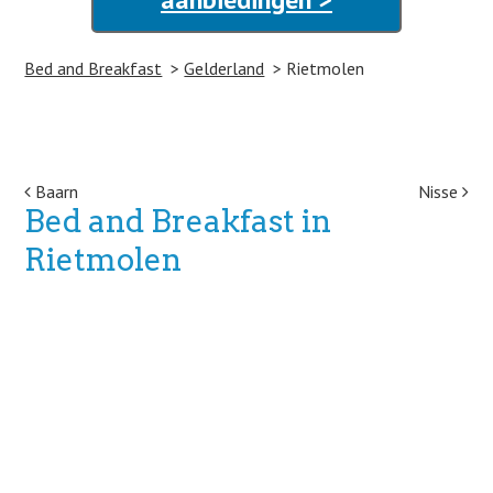
Bed and Breakfast
Gelderland
Rietmolen
Post navigation
Baarn
Nisse
Bed and Breakfast in
Rietmolen