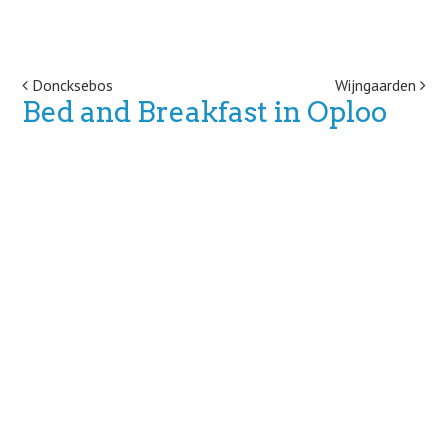
Post navigation
Doncksebos
Wijngaarden
Bed and Breakfast in Oploo