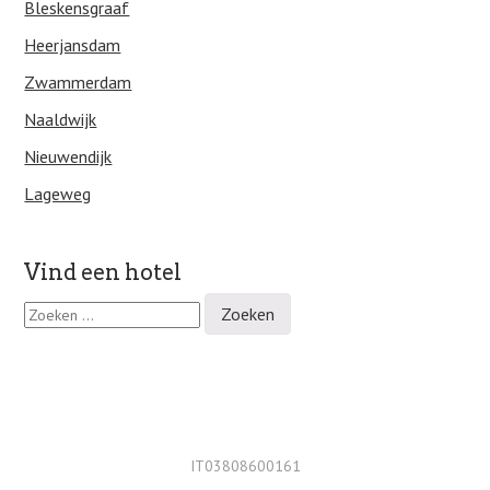
Bleskensgraaf
Heerjansdam
Zwammerdam
Naaldwijk
Nieuwendijk
Lageweg
Vind een hotel
Z
o
e
k
e
n
n
a
IT03808600161
a