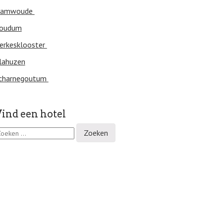
amwoude
oudum
erkesklooster
lahuzen
charnegoutum
ind een hotel