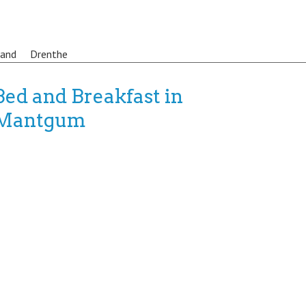
land
Drenthe
Bed and Breakfast in
Mantgum