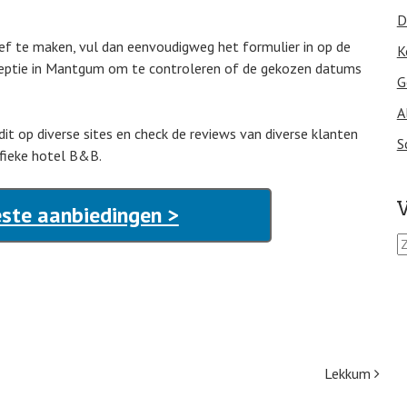
D
ef te maken, vul dan eenvoudigweg het formulier in op de
K
receptie in Mantgum om te controleren of de gekozen datums
G
A
dit op diverse sites en check de reviews van diverse klanten
S
ifieke hotel B&B.
V
ste aanbiedingen >
Z
o
e
k
e
n
n
a
Lekkum
a