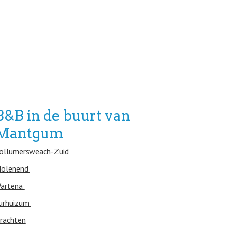
B&B in de buurt van
Mantgum
ollumersweach-Zuid
olenend
artena
urhuizum
rachten