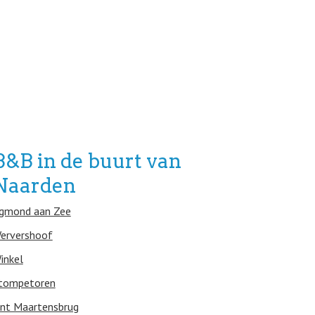
B&B in de buurt van
Naarden
gmond aan Zee
ervershoof
inkel
tompetoren
int Maartensbrug