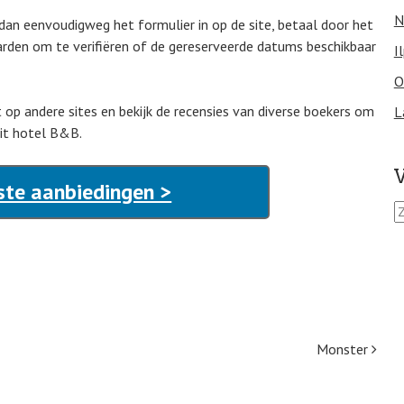
N
 dan eenvoudigweg het formulier in op de site, betaal door het
arden om te verifiëren of de gereserveerde datums beschikbaar
I
O
t op andere sites en bekijk de recensies van diverse boekers om
L
it hotel B&B.
V
ste aanbiedingen >
Z
o
e
k
e
n
n
a
Monster
a
r
: