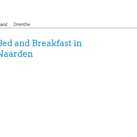
land
Drenthe
Bed and Breakfast in
Naarden