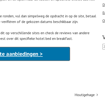
D
E
 ronden, vul dan simpelweg de opdracht in op de site, betaal
O
verifiëren of de gekozen datums beschikbaar zijn.
 dit op verschillende sites en check de reviews van andere
V
st over dit specifieke hotel bed en breakfast.
Z
o
te aanbiedingen >
e
k
e
n
n
a
a
r
:
Houtigehage