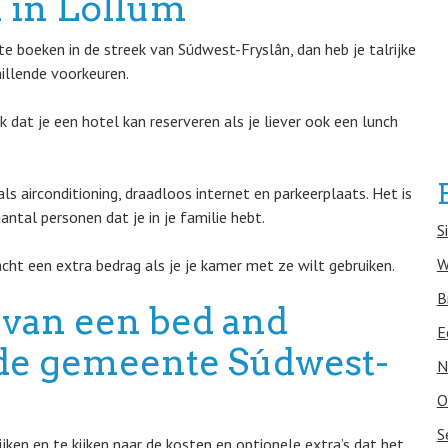
 in Lollum
e boeken in de streek van Súdwest-Fryslân, dan heb je talrijke
hillende voorkeuren.
 dat je een hotel kan reserveren als je liever ook een lunch
ls airconditioning, draadloos internet en parkeerplaats. Het is
ntal personen dat je in je familie hebt.
S
W
cht een extra bedrag als je je kamer met ze wilt gebruiken.
B
 van een bed and
E
n de gemeente Súdwest-
N
O
S
ken en te kijken naar de kosten en optionele extra’s dat het