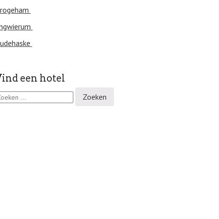
rogeham
ngwierum
udehaske
ind een hotel