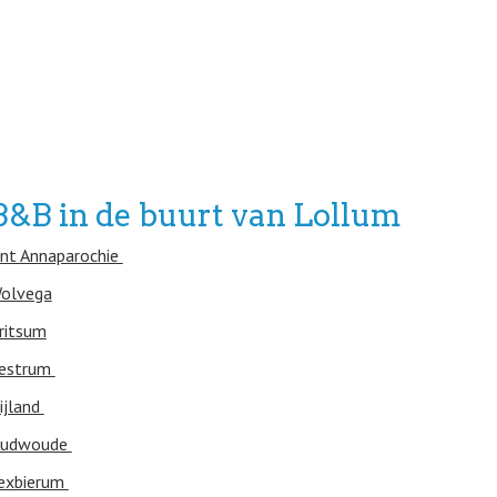
B&B in de buurt van Lollum
int Annaparochie
olvega
ritsum
estrum
ijland
udwoude
exbierum